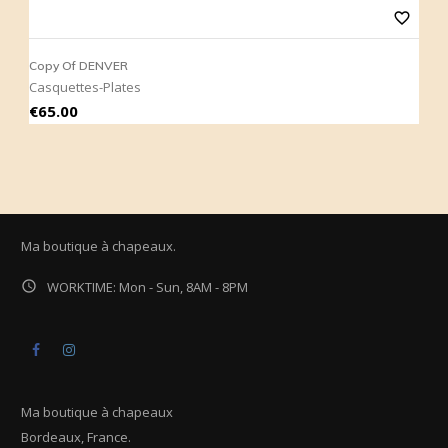
favorite_border
Copy Of DENVER
C
Casquettes-Plates
C
Price
P
€65.00
€
Ma boutique à chapeaux.

WORKTIME: Mon - Sun, 8AM - 8PM
Facebook
Instagram
Ma boutique à chapeaux
Bordeaux, France.