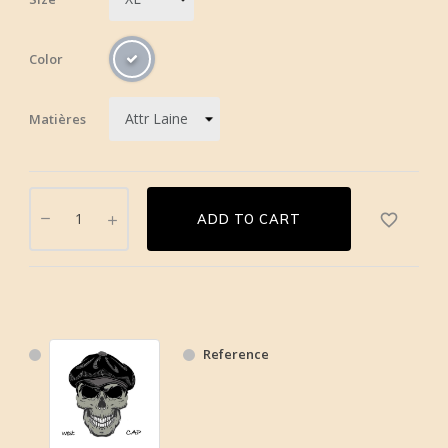
Color
Matières
favorite_border
ADD TO CART
Reference