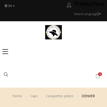
Traducteur
EN
Select Language
▼
Search
0
Home
Caps
Casquettes plates
DENVER