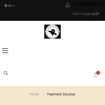
Traducteur
EN
Select Language
▼
Search
0
Home
Paiement Sécurisé