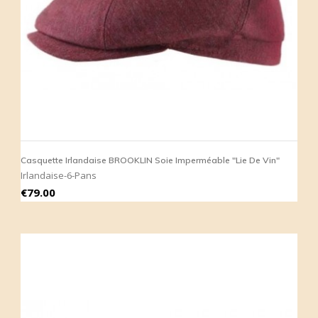
Casquette Irlandaise BROOKLIN Soie Imperméable "Lie De Vin"
Irlandaise-6-Pans
Price
€79.00