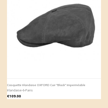
Casquette Irlandaise OXFORD Cuir "Black" Imperméable
Irlandaise-6-Pans
Price
€109.00