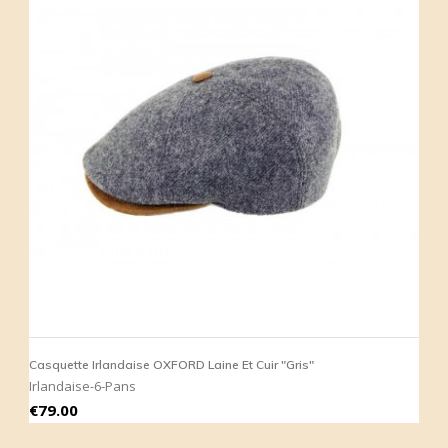
Casquette Irlandaise OXFORD Laine Et Cuir "Gris"
Irlandaise-6-Pans
Price
€79.00