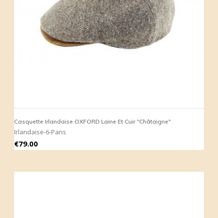
Casquette Irlandaise OXFORD Laine Et Cuir "Châtaigne"
Irlandaise-6-Pans
Price
€79.00