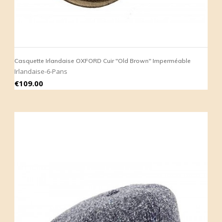
Casquette Irlandaise OXFORD Cuir "Old Brown" Imperméable
Irlandaise-6-Pans
Price
€109.00