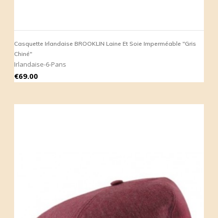
Casquette Irlandaise BROOKLIN Laine Et Soie Imperméable "Gris
Chiné"
Irlandaise-6-Pans
Price
€69.00