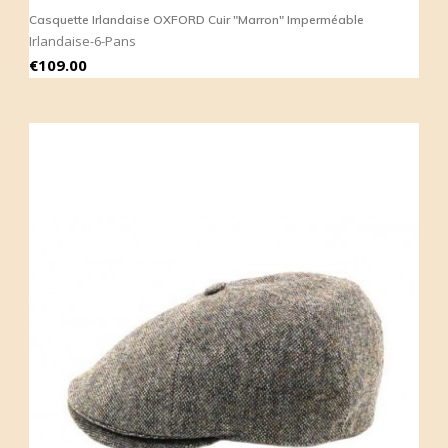
Casquette Irlandaise OXFORD Cuir "Marron" Imperméable
Irlandaise-6-Pans
Price
€109.00