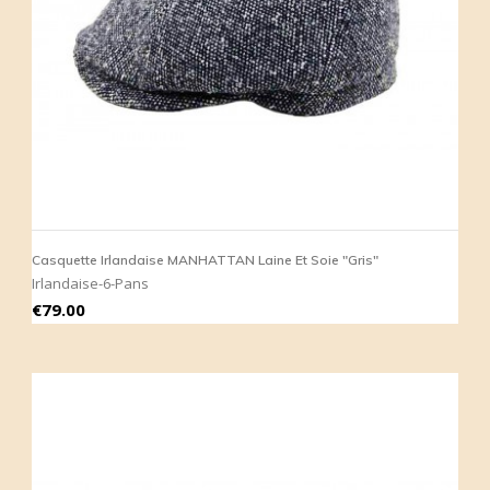
Casquette Irlandaise MANHATTAN Laine Et Soie "Gris"
Irlandaise-6-Pans
Price
€79.00