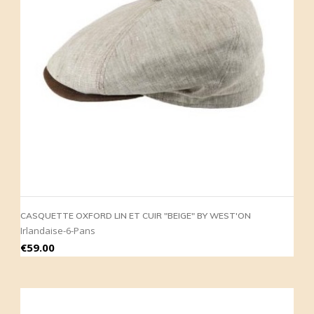
CASQUETTE OXFORD LIN ET CUIR "BEIGE" BY WEST'ON
Irlandaise-6-Pans
Price
€59.00