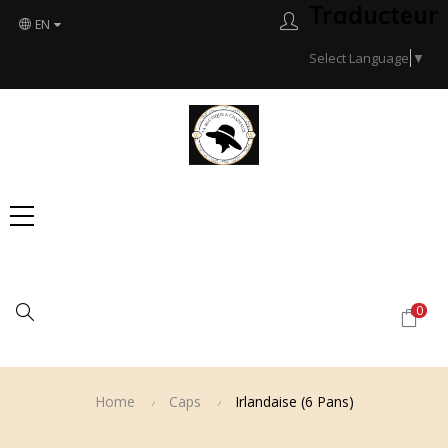
Traducteur
EN
Select Language
▼
Search
0
Home
Caps
Irlandaise (6 Pans)