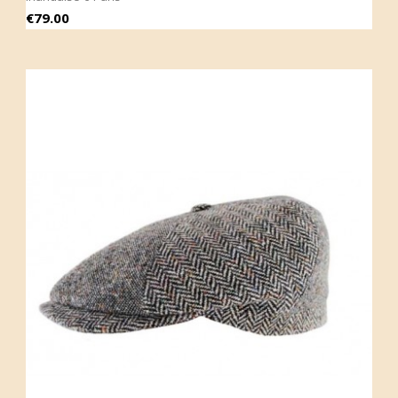
Price
€79.00