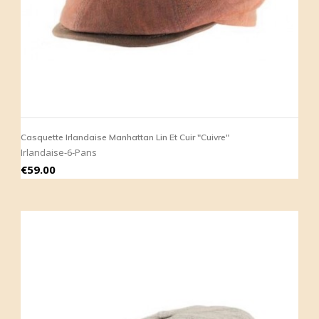
Casquette Irlandaise Manhattan Lin Et Cuir "Cuivre"
Irlandaise-6-Pans
Price
€59.00