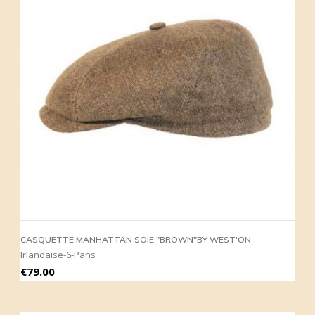
CASQUETTE MANHATTAN SOIE "BROWN"BY WEST'ON
Irlandaise-6-Pans
Price
€79.00