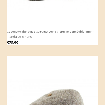
Casquette Irlandaise OXFORD Laine Vierge Imperméable "Brun"
Irlandaise-6-Pans
Price
€79.00