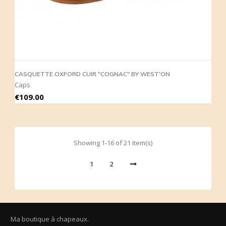
CASQUETTE OXFORD CUIR "COGNAC" BY WEST'ON
Caps
Price
€109.00
Showing 1-16 of 21 item(s)
1
2
Ma boutique à chapeaux.