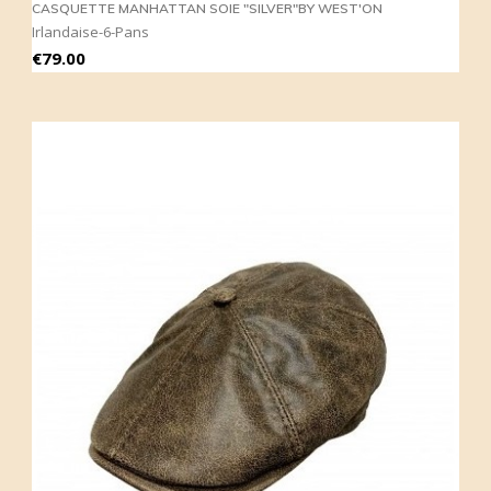
CASQUETTE MANHATTAN SOIE "SILVER"BY WEST'ON
Irlandaise-6-Pans
Price
€79.00