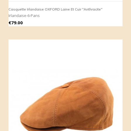
Casquette Irlandaise OXFORD Laine Et Cuir "Anthracite"
Irlandaise-6-Pans
Price
€79.00