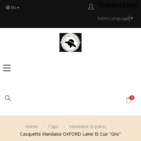
Traducteur
EN
Select Language
▼
Search
0
Home
Caps
Irlandaise (6 pans)
Casquette Irlandaise OXFORD Laine Et Cuir "Gris"