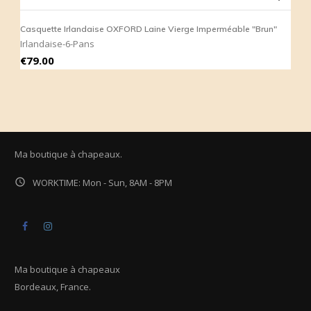
Casquette Irlandaise OXFORD Laine Vierge Imperméable "Brun"
C
Irlandaise-6-Pans
I
Price
P
€79.00
€
Ma boutique à chapeaux.

WORKTIME: Mon - Sun, 8AM - 8PM
Facebook
Instagram
Ma boutique à chapeaux
Bordeaux, France.