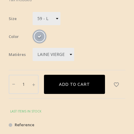
Size
Color
Matières
favorite_border
ADD TO CART
LAST ITEMS IN STOCK
Reference