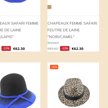
Camel
EAUX SAFARI FEMME
CHAPEAUX FEMME SAFARI
E DE LAINE
FEUTRE DE LAINE
/LAPIS"
"NOIR/CAMEL"
n
Women
r
Price
Regular
Price
€62.30
€62.30
-30%
€89.00
-30%
price
-30%