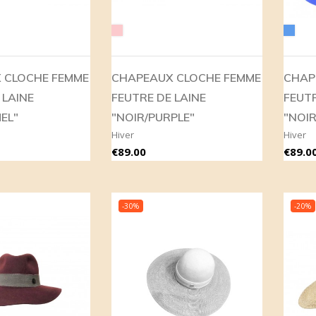
Pink
Blue
 CLOCHE FEMME
CHAPEAUX CLOCHE FEMME
CHAP
 LAINE
FEUTRE DE LAINE
FEUTR
EL"
"NOIR/PURPLE"
"NOIR
Hiver
Hiver
Price
Price
€89.00
€89.0
-30%
-20%