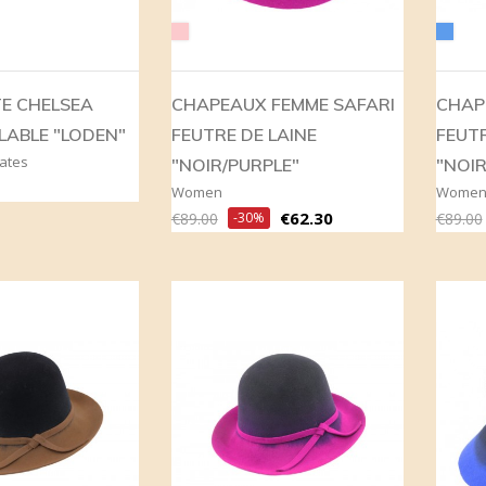
Pink
Blue
E CHELSEA
CHAPEAUX FEMME SAFARI
CHAP
LABLE "LODEN"
FEUTRE DE LAINE
FEUTR
ates
"NOIR/PURPLE"
"NOIR
Women
Wome
Regular
Price
Regula
€62.30
€89.00
-30%
€89.00
price
price