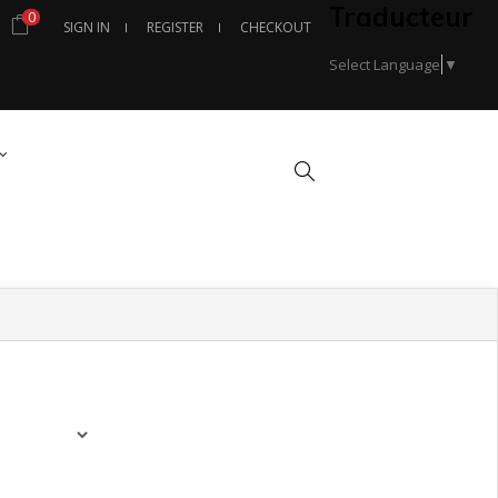
Traducteur
0
SIGN IN
REGISTER
CHECKOUT
Select Language
▼
Search