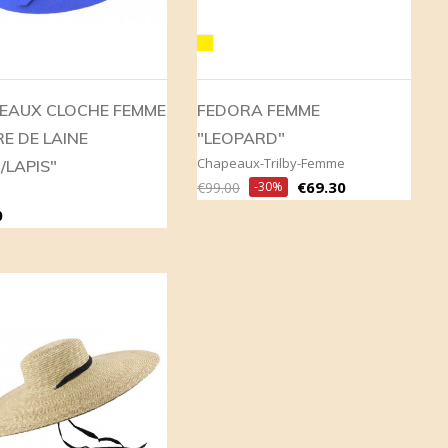
LEOPARD
EAUX CLOCHE FEMME
FEDORA FEMME
E DE LAINE
"LEOPARD"
Chapeaux-Trilby-Femme
/LAPIS"
Regular
Price
€69.30
€99.00
-30%
price
0