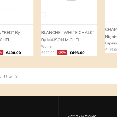
White
CHAPE
 "RED" By
BLANCHE "WHITE CHALK"
Niçoi
ICHEL
By MAISON MICHEL
Capeli
Women
Regula
€119.0
Price
Regular
Price
€400.00
€693.00
0%
€990.00
-30%
price
price
f 11 item(s)
INFORMATIONS