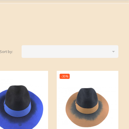

Sort by:
-30%