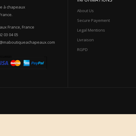
e à chapeaux
About Us
France.
Secure Payement
ux France, France
Legal Mentions
02 03 04 05
Livraison
t@maboutiqueachapeaux.com
RGPD