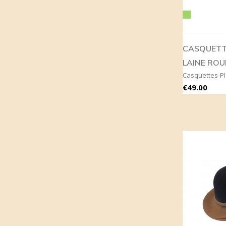
Green
CASQUETT
LAINE ROU
Casquettes-Pl
Price
€49.00