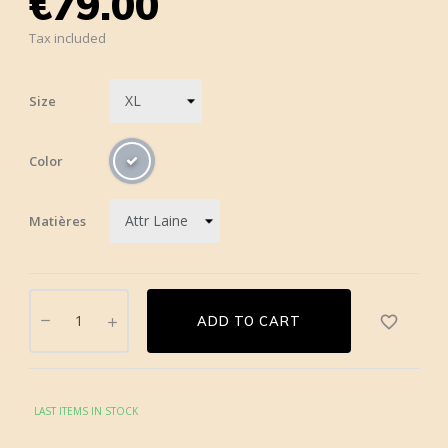
€79.00
Tax included
Size
Color
Matières
favorite_border
ADD TO CART
LAST ITEMS IN STOCK