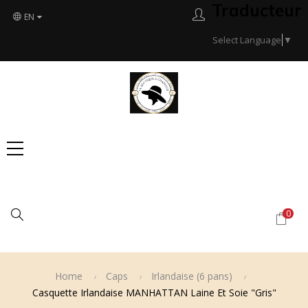
Traducteur
EN
Select Language
▼
Search
0
Home
Caps
Irlandaise (6 pans)
Casquette Irlandaise MANHATTAN Laine Et Soie "Gris"