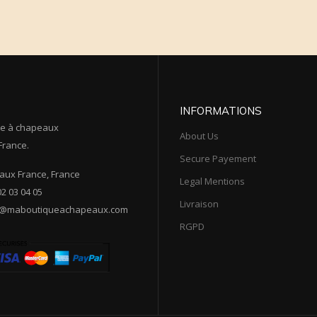
INFORMATIONS
e à chapeaux
About Us
France.
Secure Payement
ux France, France
Legal Mentions
02 03 04 05
Livraison
t@maboutiqueachapeaux.com
RGPD