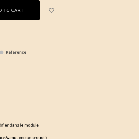
favorite_border
D TO CART
Reference
difier dans le module
ce&amp;amp;amp;quot;)