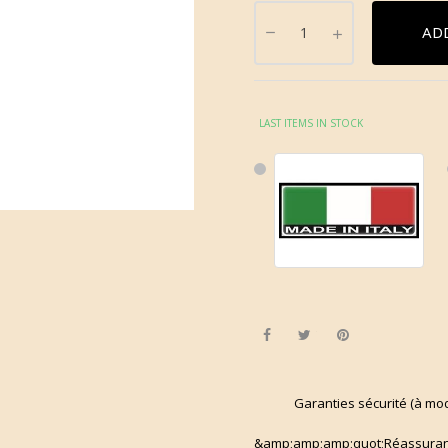
AD
LAST ITEMS IN STOCK
Share
Tweet
Pinterest
Garanties sécurité (à mo
&amp;amp;amp;quot;Réassuran