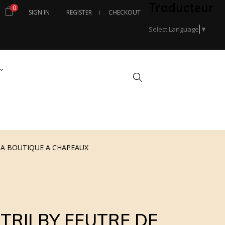
Traducteur
0
SIGN IN
REGISTER
CHECKOUT
Select Language
▼
Search
MA BOUTIQUE A CHAPEAUX
TRILBY FEUTRE DE