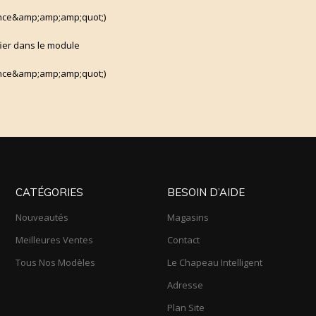
ce&amp;amp;amp;quot;)
fier dans le module
ce&amp;amp;amp;quot;)
CATÉGORIES
BESOIN D’AIDE
Nouveautés
Magasins
Meilleures Ventes
Contact
Tous Nos Modèles
Le Chapeau Intelligent
Adresse
Plan Site