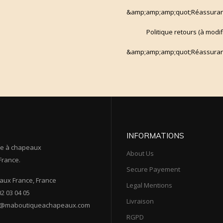
&amp;amp;amp;quot;Réassuran
Politique retours (à modi
&amp;amp;amp;quot;Réassuran
INFORMATIONS
e à chapeaux
About Us
France.
Secure Payement
ux France, France
Legal Mentions
02 03 04 05
Livraison
t@maboutiqueachapeaux.com
RGPD