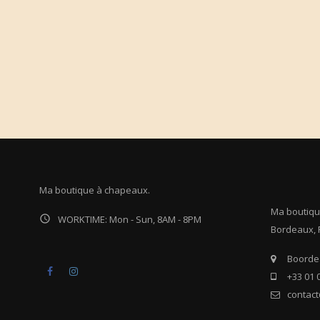
Ma boutique à chapeaux.
Ma boutiqu

WORKTIME: Mon - Sun, 8AM - 8PM
Bordeaux, 
Boordea
Facebook
Instagram
+33 01 
contac