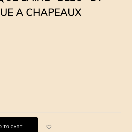
UE A CHAPEAUX
favorite_border
D TO CART