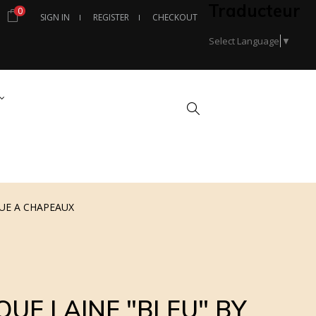
Traducteur
0
SIGN IN
REGISTER
CHECKOUT
Select Language
▼
Search
UE A CHAPEAUX
UE LAINE "BLEU" BY