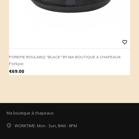
favorite_border
PORKPIE ROULABLE "BLACK" BY MA BOUTIQUE A CHAPEAUX
P
Porkpie
P
Price
P
€69.00
€
Ma boutique à chapeaux.

WORKTIME: Mon - Sun, 8AM - 8PM