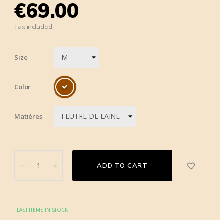
€69.00
Tax included
Size
Color
Matières
favorite_border
ADD TO CART
LAST ITEMS IN STOCK