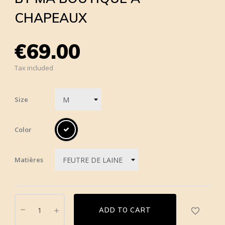
CHAPEAUX
€69.00
Tax included
Size
Color
Matières
favorite_border
ADD TO CART