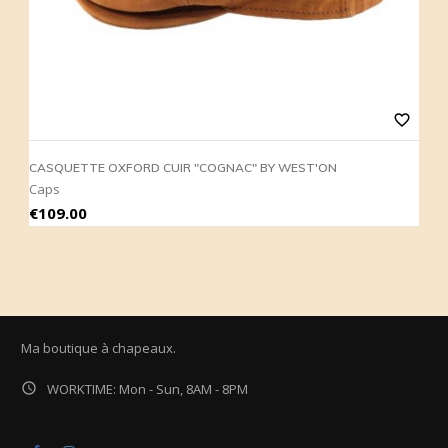
favorite_border
CASQUETTE OXFORD CUIR "COGNAC" BY WEST'ON
Caps
Price
€109.00
Ma boutique à chapeaux.

WORKTIME: Mon - Sun, 8AM - 8PM