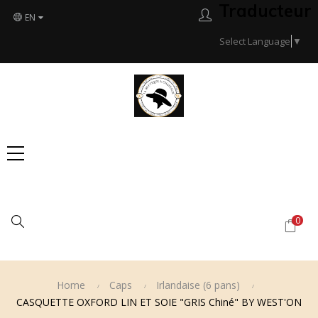
Traducteur
EN
Select Language
▼
Search
0
Home
Caps
Irlandaise (6 pans)
CASQUETTE OXFORD LIN ET SOIE "GRIS Chiné" BY WEST'ON