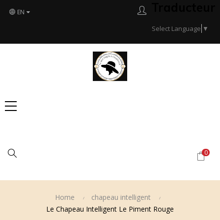
Traducteur
EN
Select Language
▼
Search
0
Home
chapeau intelligent
Le Chapeau Intelligent Le Piment Rouge