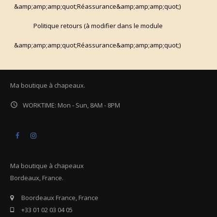
&amp;amp;amp;quot;Réassurance&amp;amp;amp;quot;)
Politique retours (à modifier dans le module
&amp;amp;amp;quot;Réassurance&amp;amp;amp;quot;)
Ma boutique à chapeaux.

WORKTIME: Mon - Sun, 8AM - 8PM
Facebook
Instagram
Ma boutique à chapeaux
Bordeaux, France.
Boordeaux France, France
+33 01 02 03 04 05