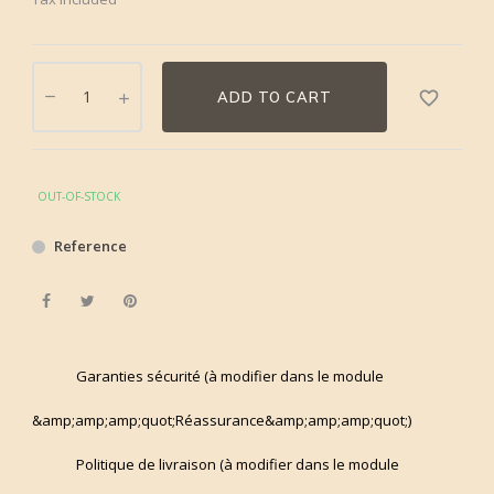
favorite_border
ADD TO CART
OUT-OF-STOCK
Reference
Share
Tweet
Pinterest
Garanties sécurité (à modifier dans le module
&amp;amp;amp;quot;Réassurance&amp;amp;amp;quot;)
Politique de livraison (à modifier dans le module