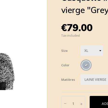
vierge "Gre
€79.00
Tax included
Size
Color
Matières
AD