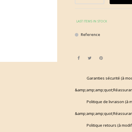
LAST ITEMS IN STOCK
Reference
Share
Tweet
Pinterest
Garanties sécurité (à mo
&amp;amp;amp;quot;Réassuran
Politique de livraison (à
&amp;amp;amp;quot;Réassuran
Politique retours (à modi