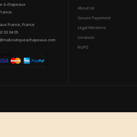
e à chapeaux
About Us
France.
Secure Payement
ux France, France
Legal Mentions
02 03 04 05
Livraison
t@maboutiqueachapeaux.com
RGPD