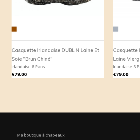
Brown
Grey
Casquette Irlandaise DUBLIN Laine Et
Casquette 
Soie "Brun Chiné"
Laine Vierg
Irlandaise-8-Pans
Irlandaise-8-
Price
Price
€79.00
€79.00
Ma boutique à chapeaux.