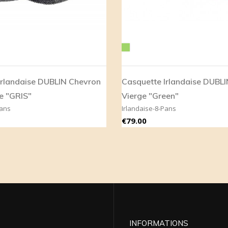
Green
Irlandaise DUBLIN Chevron
Casquette Irlandaise DUBLI
e "GRIS"
Vierge "Green"
Pans
Irlandaise-8-Pans
Price
€79.00
INFORMATIONS