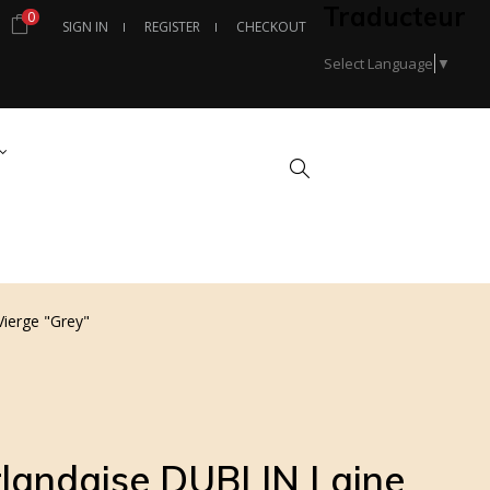
Traducteur
0
SIGN IN
REGISTER
CHECKOUT
Select Language
▼
Search
Vierge "Grey"
rlandaise DUBLIN Laine