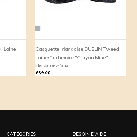
Grey
N Laine
Casquette Irlandaise DUBLIN Tweed
Laine/cachemire "Crayon Mine"
Irlandaise-8-Pans
Price
€89.00
CATÉGORIES
BESOIN D’AIDE