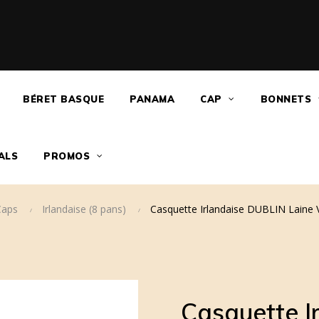
BÉRET BASQUE
PANAMA
CAP
BONNETS
ALS
PROMOS
Caps
Irlandaise (8 pans)
Casquette Irlandaise DUBLIN Laine 
Casquette I