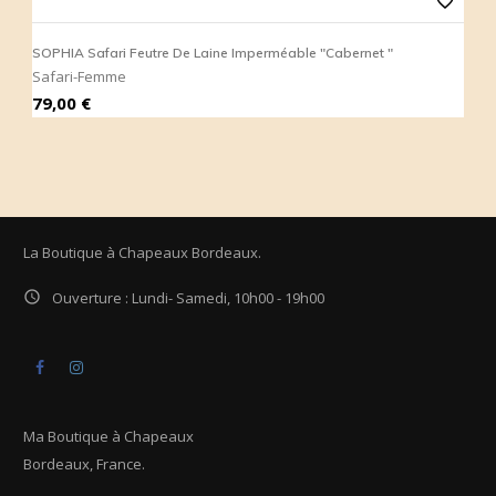
favorite_border
SOPHIA Safari Feutre De Laine Imperméable "Cabernet "
S
Safari-Femme
S
Prix
P
79,00 €
7
La Boutique à Chapeaux Bordeaux.

Ouverture : Lundi- Samedi, 10h00 - 19h00
Facebook
Instagram
Ma Boutique à Chapeaux
Bordeaux, France.