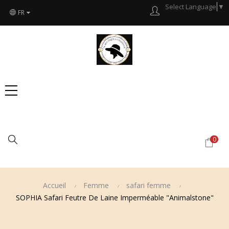
Select Language
▼
FR
Chercher
0
Accueil
Femme
safari femme
SOPHIA Safari Feutre De Laine Imperméable "Animalstone"