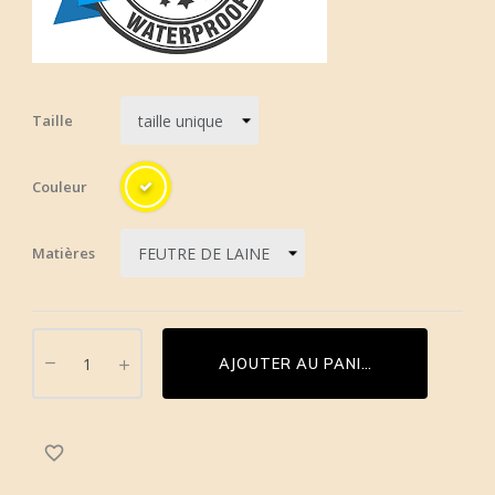
Taille
Couleur
Matières
AJOUTER AU PANIER
favorite_border