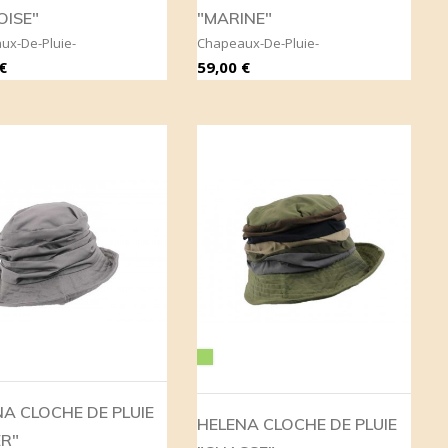
OISE"
"MARINE"
ux-De-Pluie-
Chapeaux-De-Pluie-
Prix
€
59,00 €
Vert
A CLOCHE DE PLUIE
HELENA CLOCHE DE PLUIE
ER"