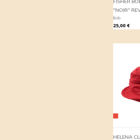
FISHER BOB
"NOIR" RE
Bob
Prix
25,00 €
Rouge
HELENA CL