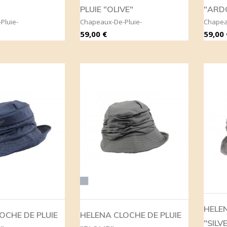
PLUIE "OLIVE"
"ARD
Pluie-
Chapeaux-De-Pluie-
Chapea
Prix
Prix
59,00 €
59,00 
Gris
HELEN
OCHE DE PLUIE
HELENA CLOCHE DE PLUIE
"SILV