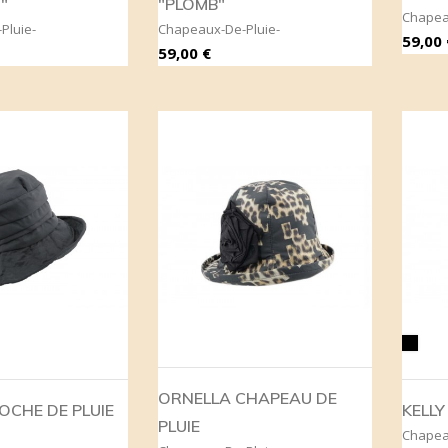
"
"PLOMB"
Chapea
Pluie-
Chapeaux-De-Pluie-
Prix
59,00 
Prix
59,00 €
Noir
ORNELLA CHAPEAU DE
OCHE DE PLUIE
KELLY
PLUIE
Chapea