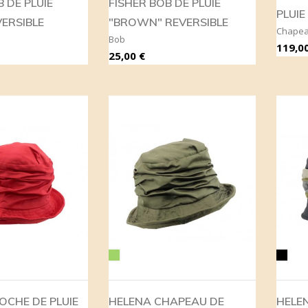
 DE PLUIE
FISHER BOB DE PLUIE
PLUI
VERSIBLE
"BROWN" REVERSIBLE
Chapea
Bob
Prix
119,00
Prix
25,00 €
Vert
Noir
OCHE DE PLUIE
HELENA CHAPEAU DE
HELEN