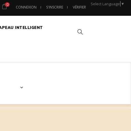
Select Language
▼
0
CONNEXION
S'INSCRIRE
VÉRIFIER
APEAU INTELLIGENT
Chercher