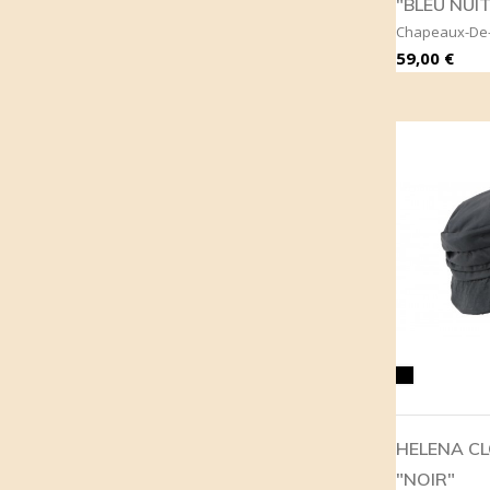
"BLEU NUIT
Chapeaux-De-
Prix
59,00 €
Noir
HELENA CL
"NOIR"