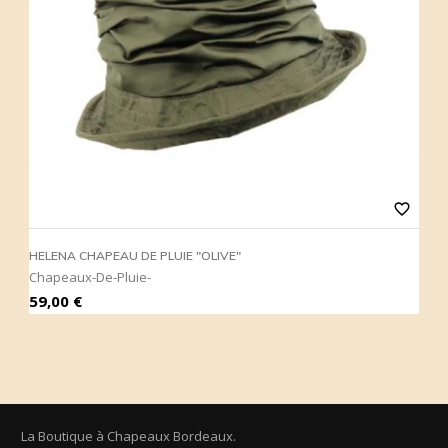
favorite_border
HELENA CHAPEAU DE PLUIE "OLIVE"
H
Chapeaux-De-Pluie-
C
Prix
P
59,00 €
5
La Boutique à Chapeaux Bordeaux.