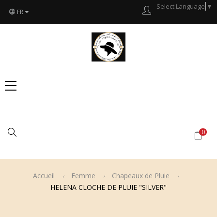
Select Language
▼
FR
Chercher
0
Accueil
Femme
Chapeaux de Pluie
HELENA CLOCHE DE PLUIE "SILVER"