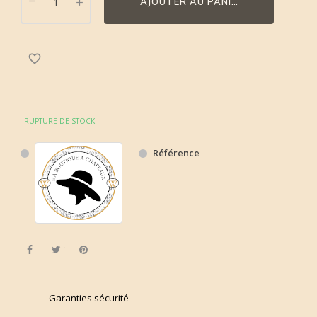
AJOUTER AU PANIER
favorite_border
RUPTURE DE STOCK
Référence
Partager
Tweet
Pinterest
Garanties sécurité