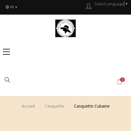
Select Language
▼
FR
Chercher
0
Accueil
Casquette
Casquette Cubaine