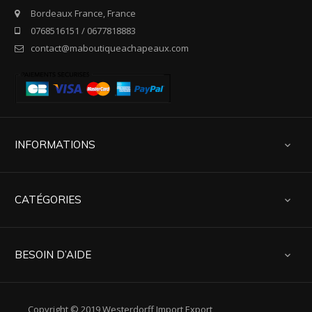
Bordeaux France, France
0768516151 / 0677818883
contact@maboutiqueachapeaux.com
INFORMATIONS

CATÉGORIES

BESOIN D’AIDE

Copyright © 2019 Westerdorff Import Export