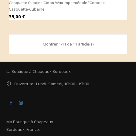
Casquette Cubaine Coton Wax Imperméable "Carbone"
Casquette-Cubaine
Prix
35,00 €
Montrer 1-11 de 11 article(s)
La Boutique à Chapeaux Bordeaux.

Ouverture : Lundi- Samedi, 10h00 - 19h00
Facebook
Instagram
Ma Boutique à Chapeaux
Bordeaux, France.