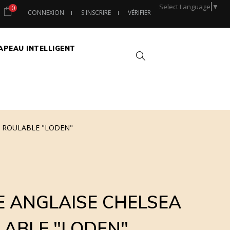
Select Language
▼
0
CONNEXION
S'INSCRIRE
VÉRIFIER
APEAU INTELLIGENT
Chercher
E ROULABLE "LODEN"
 ANGLAISE CHELSEA
LABLE "LODEN"