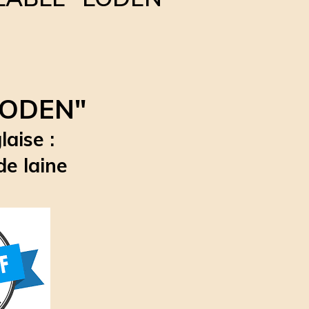
LODEN"
aise :
de laine