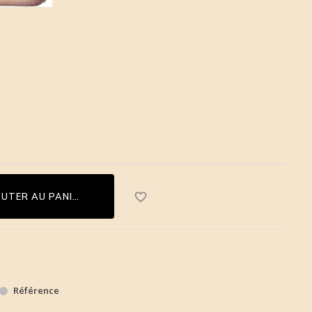
favorite_border
OUTER AU PANIER
Référence