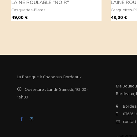
LAINE ROULABLE "NOIR"
LAINE RO
Casquettes-Plates
Casquettes-Pl
Prix
Prix
49,00 €
49,00 €
La Boutique à Chapeaux Bordeaux.
Ma Boutiq

Ouverture : Lundi- Samedi, 10h00 -
Bordeaux, 
19h00
Bordeau
0768516
Facebook
Instagram
contac