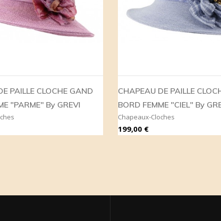
E PAILLE CLOCHE GAND
CHAPEAU DE PAILLE CLOC
E "PARME" By GREVI
BORD FEMME "CIEL" By GR
oches
Chapeaux-Cloches
Prix
199,00 €