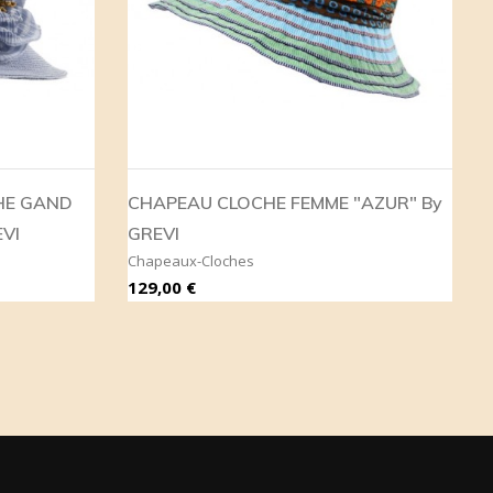
HE GAND
CHAPEAU CLOCHE FEMME "AZUR" By
EVI
GREVI
Chapeaux-Cloches
Prix
P
129,00 €