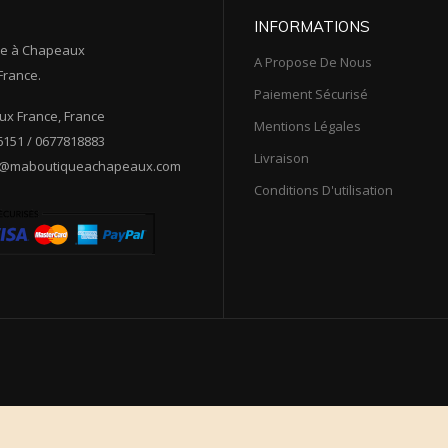
INFORMATIONS
ue à Chapeaux
A Propose De Nous
France.
Paiement Sécurisé
x France, France
Mentions Légales
151 / 0677818883
Livraison
t@maboutiqueachapeaux.com
Conditions D'utilisation