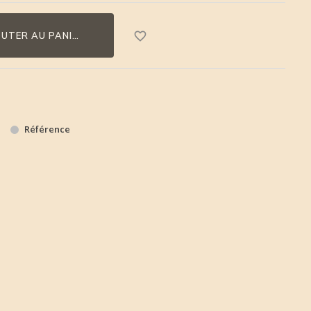
favorite_border
OUTER AU PANIER
Référence