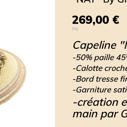
269,00 €
TTC
Capeline "
-50% paille 45
-Calotte croch
-Bord tresse f
-Garniture sati
-création e
main par G