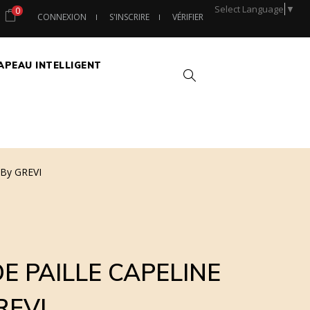
Select Language
▼
0
CONNEXION
S'INSCRIRE
VÉRIFIER
APEAU INTELLIGENT
Chercher
By GREVI
E PAILLE CAPELINE
REVI