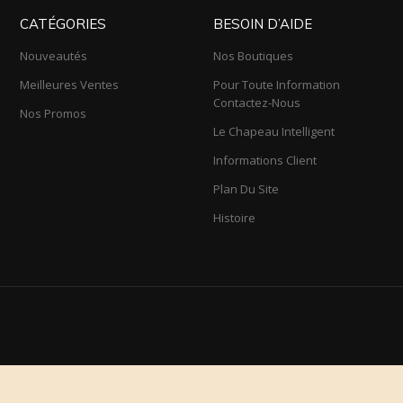
CATÉGORIES
BESOIN D’AIDE
Nouveautés
Nos Boutiques
Meilleures Ventes
Pour Toute Information
Contactez-Nous
Nos Promos
Le Chapeau Intelligent
Informations Client
Plan Du Site
Histoire