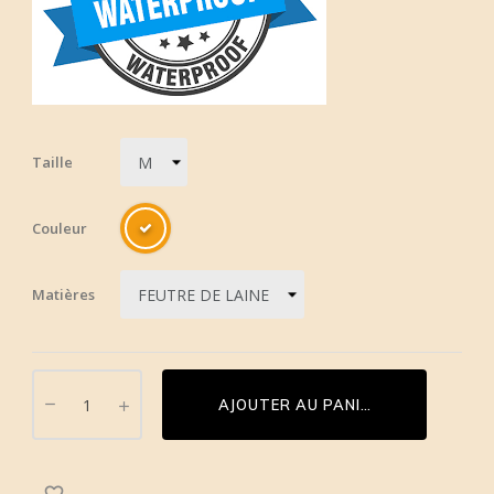
Taille
Couleur
Matières
AJOUTER AU PANIER
favorite_border