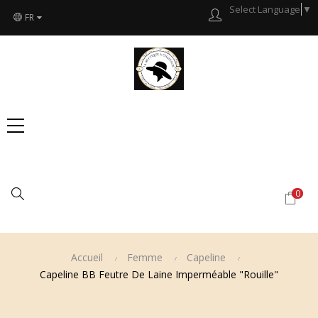
Select Language
▼
FR
Chercher
0
Accueil
Femme
Capeline
Capeline BB Feutre De Laine Imperméable "Rouille"