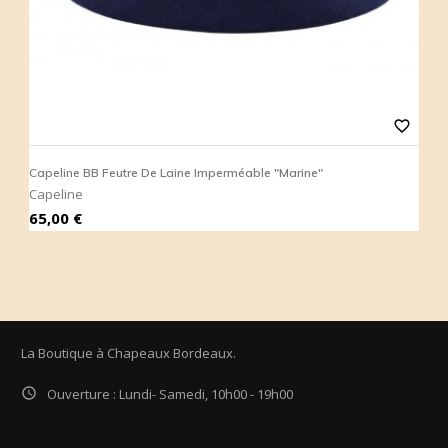
favorite_border
Capeline BB Feutre De Laine Imperméable "Marine"
C
Capeline
C
Prix
P
65,00 €
6
La Boutique à Chapeaux Bordeaux.

Ouverture : Lundi- Samedi, 10h00 - 19h00