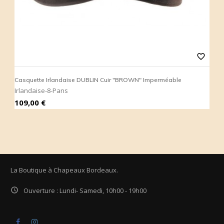
favorite_border
Casquette Irlandaise DUBLIN Cuir "BROWN" Imperméable
I
Irlandaise-8-Pans
A
Prix
P
109,00 €
1
La Boutique à Chapeaux Bordeaux.

Ouverture : Lundi- Samedi, 10h00 - 19h00
Facebook
Instagram