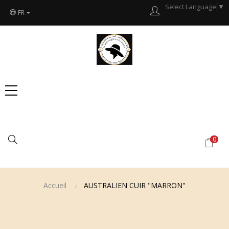
Select Language
▼
FR
Chercher
0
Accueil
AUSTRALIEN CUIR "MARRON"