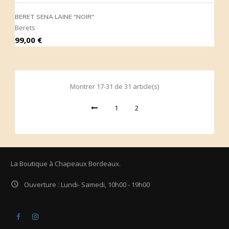
BERET SENA LAINE "NOIR"
Berets
Prix
99,00 €
Montrer 17-31 de 31 article(s)
1
2
La Boutique à Chapeaux Bordeaux.

Ouverture : Lundi- Samedi, 10h00 - 19h00
Facebook
Instagram