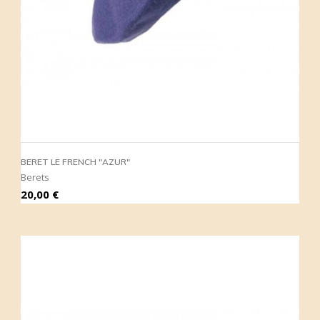
BERET LE FRENCH "AZUR"
Berets
Prix
20,00 €