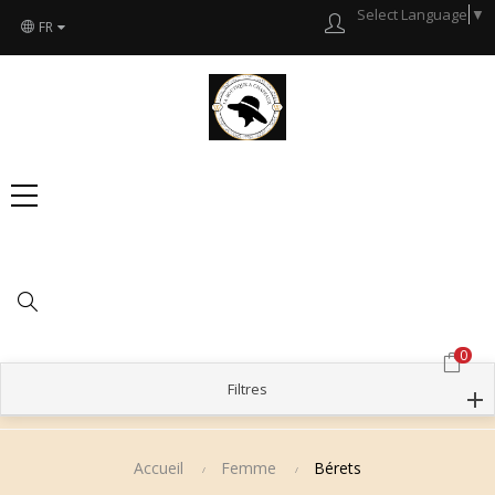
Select Language
▼
FR
Chercher
0
Filtres
Accueil
Femme
Bérets