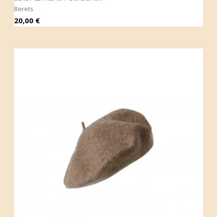
Berets
Prix
20,00 €