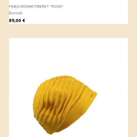
FINEA BONNET/BERET "ROSE"
Bonnet
Prix
89,00 €