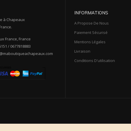
INFORMATIONS
ue à Chapeaux
A Propose De Nous
France.
Paiement Sécurisé
x France, France
Mentions Légales
151 / 0677818883
Livraison
t@maboutiqueachapeaux.com
Conditions D'utilisation