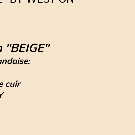
 "BEIGE"
andaise:
e cuir
Y