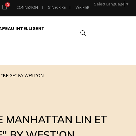
Select Language
▼
0
CONNEXION
S'INSCRIRE
VÉRIFIER
APEAU INTELLIGENT
Chercher
"BEIGE" BY WEST'ON
 MANHATTAN LIN ET
E" BY WEST'ON