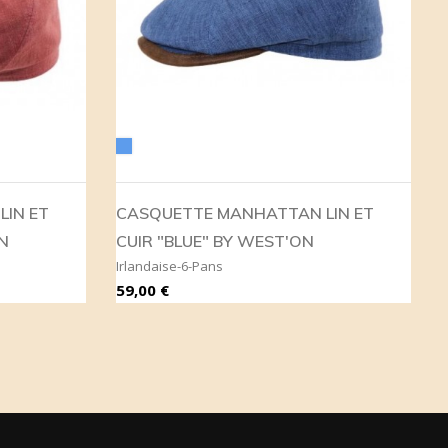
Bleu
IN ET
CASQUETTE MANHATTAN LIN ET
N
CUIR "BLUE" BY WEST'ON
Irlandaise-6-Pans
Prix
59,00 €