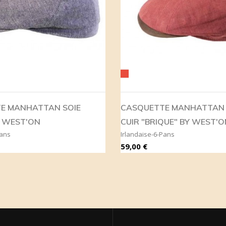
Rouge
E MANHATTAN SOIE
CASQUETTE MANHATTAN L
Y WEST'ON
CUIR "BRIQUE" BY WEST'O
Pans
Irlandaise-6-Pans
Prix
59,00 €