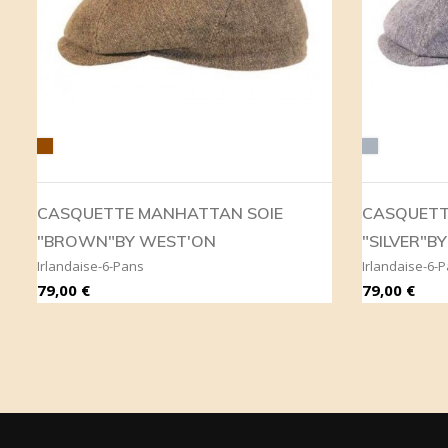
Marron
Gris
CASQUETTE MANHATTAN SOIE
CASQUETT
"BROWN"BY WEST'ON
"SILVER"B
Irlandaise-6-Pans
Irlandaise-6-
Prix
Prix
79,00 €
79,00 €