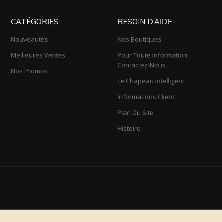
CATÉGORIES
BESOIN D’AIDE
Nouveautés
Nos Boutiques
Meilleures Ventes
Pour Toute Information
Contactez-Nous
Nos Promos
Le Chapeau Intelligent
Informations Client
Plan Du Site
Histoire