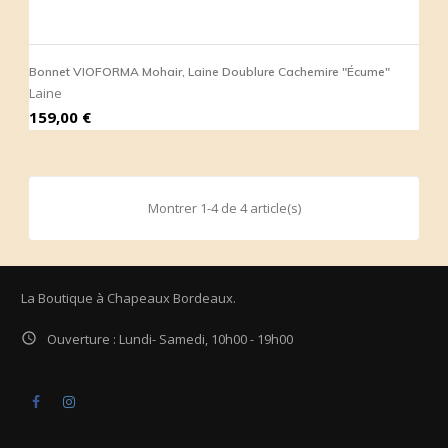
Bonnet VIOFORMA Mohair, Laine Doublure Cachemire "Écume"
Laine
Prix
159,00 €
Montrer 1-4 de 4 article(s)
La Boutique à Chapeaux Bordeaux.

Ouverture : Lundi- Samedi, 10h00 - 19h00
Facebook
Instagram