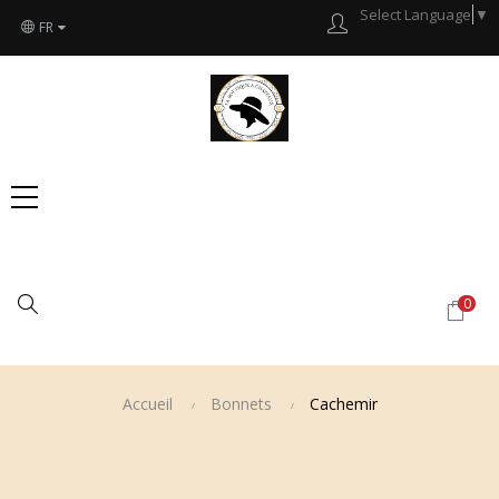
Select Language
▼
FR
Chercher
0
Accueil
Bonnets
Cachemir