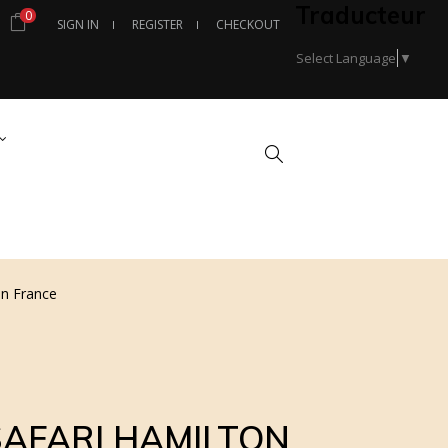
Traducteur
0
SIGN IN
REGISTER
CHECKOUT
Select Language
▼
Search
n France
AFARI HAMILTON