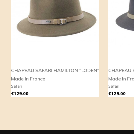
CHAPEAU SAFARI HAMILTON "LODEN"
CHAPEAU S
Made In France
Made In Fr
Safari
Safari
Price
Price
€129.00
€129.00