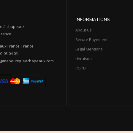
INFORMATIONS
e à chapeaux
About Us
France.
Secure Payement
ux France, France
Legal Mentions
02 03 04 05
Livraison
t@maboutiqueachapeaux.com
RGPD