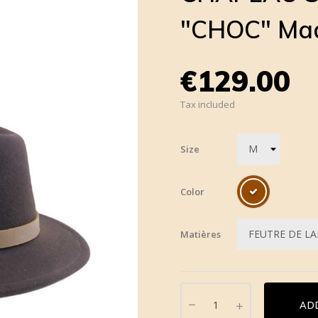
"CHOC" Mad
€129.00
Tax included
Size
Color
Matières
AD