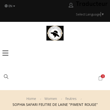
Traducteur
EN
Select Language
▼
Search
0
Home
Women
feutres
SOPHIA SAFARI FEUTRE DE LAINE "PIMENT ROUGE"