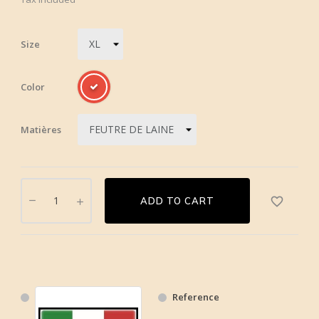
Size
Color
Matières
favorite_border
ADD TO CART
Reference