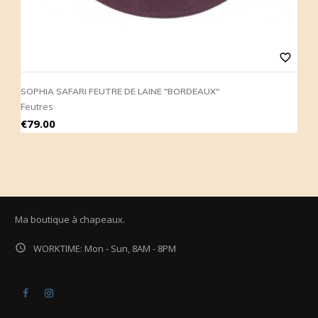
favorite_border
SOPHIA SAFARI FEUTRE DE LAINE "BORDEAUX"
Feutres
Price
€79.00
Ma boutique à chapeaux.

WORKTIME: Mon - Sun, 8AM - 8PM
Facebook
Instagram